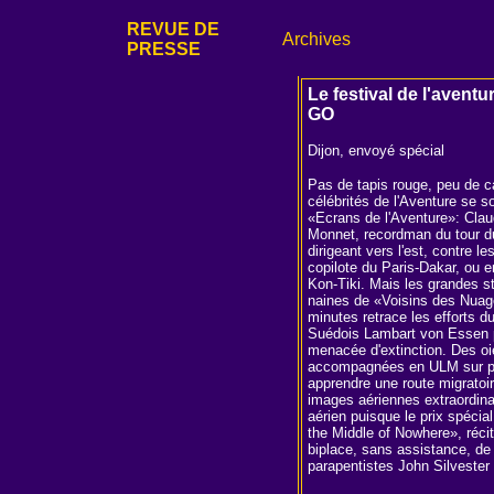
REVUE DE
Archives
PRESSE
Le festival de l'aventu
GO
Dijon, envoyé spécial
Pas de tapis rouge, peu de c
célébrités de l'Aventure se s
«Ecrans de l'Aventure»: Cla
Monnet, recordman du tour du
dirigeant vers l'est, contre l
copilote du Paris-Dakar, ou 
Kon-Tiki. Mais les grandes st
naines de «Voisins des Nuage
minutes retrace les efforts d
Suédois Lambart von Essen p
menacée d'extinction. Des oie
accompagnées en ULM sur plu
apprendre une route migratoir
images aériennes extraordinai
aérien puisque le prix spéci
the Middle of Nowhere», réci
biplace, sans assistance, de 
parapentistes John Silvester