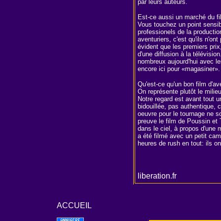
par leurs auteurs.
Est-ce aussi un marché du fi
Vous touchez un point sensibl
professionels de la productio
aventuriers, c'est qu'ils n'on
évident que les premiers prix
d'une diffusion à la télévisi
nombreux aujourd'hui avec le
encore ici pour «magasiner».
Qu'est-ce qu'un bon film d'av
On représente plutôt le milie
Notre regard est avant tout un
bidouillée, pas authentique,
oeuvre pour le tournage ne s
preuve le film de Poussin et
dans le ciel, à propos d'une
a été filmé avec un petit ca
heures de rush en tout: ils on
liberation.fr
ACCUEIL