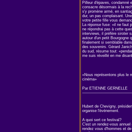
Pilleur d'épaves, condamné en
consacre désormais à la rech
s'y promène armé, en santiags
dur, un pas complaisant. Une
votre petite fille vous deman
La réponse fuse: «il ne faut p
ne répondrai pas à cette ques
interviews, il préfère siroter
autour d'un petit Bourgogne 
finalement si semblable dans
des souvenirs. Gérard Janich
du sud, résume tout: «pendan
me suis réveillé en me disant
«Nous représentons plus le mi
cinéma»
Par ETIENNE GERNELLE
------------------------------------------
Hubert de Chevigny, présiden
organise l'événement.
A quoi sert ce festival?
C'est un rendez-vous annuel d
rendez vous d'hommes et de 