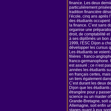
finance. Les deux dern
particulièrement prisées
tradition financière dés
l'école, cinq ans après 
des étudiants occupent 
la finance. C'est sans do
organise une préparati
droit, de comptabilité e
à ses diplômés un bon a
1999, l'ESC Dijon a cho
développer les cursus 
Les étudiants se voient 
filières : franco-anglo
franco-germanophone. Un
est assuré ; ce n'est pa
années les étudiants sui
en français certes, mais 
un tiers également dans 
C'est durant les deux d
Dijon que les étudiants 
étrangère pour y passer 
science ou un master of
Grande-Bretagne, soit 
Allemagne, soit enfin u
stages quant à eux sont 