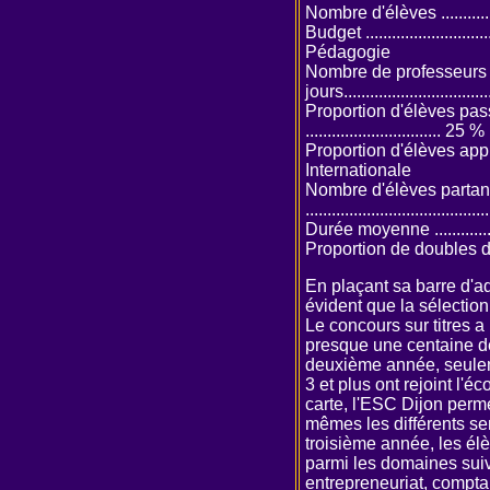
Nombre d'élèves ...............
Budget ...........................
Pédagogie
Nombre de professeurs p
jours................................
Proportion d'élèves pas
............................... 25 %
Proportion d'élèves apprent
Internationale
Nombre d'élèves partant 
........................................
Durée moyenne ................
Proportion de doubles dip
En plaçant sa barre d'adm
évident que la sélection
Le concours sur titres a
presque une centaine de 
deuxième année, seulem
3 et plus ont rejoint l'é
carte, l'ESC Dijon perme
mêmes les différents se
troisième année, les él
parmi les domaines suiv
entrepreneuriat, comptab