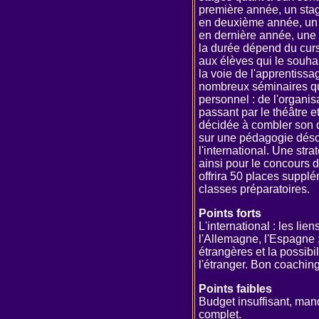
première année, un stag
en deuxième année, un au
en dernière année, une m
la durée dépend du curs
aux élèves qui le souha
la voie de l'apprentiss
nombreux séminaires q
personnel : de l'organi
passant par le théâtre 
décidée à combler son d
sur une pédagogie désor
l'international. Une strat
ainsi pour le concours d
offrira 50 places suppl
classes préparatoires.
Points forts
L'international : les lie
l'Allemagne, l'Espagne 
étrangères et la possibi
l'étranger. Bon coaching 
Points faibles
Budget insuffisant, ma
complet.